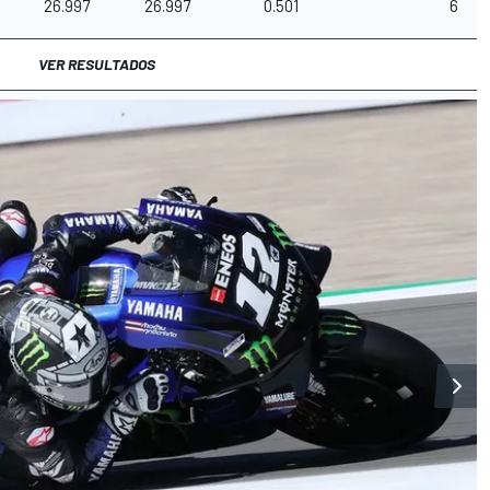
26.997
26.997
0.501
6
VER RESULTADOS