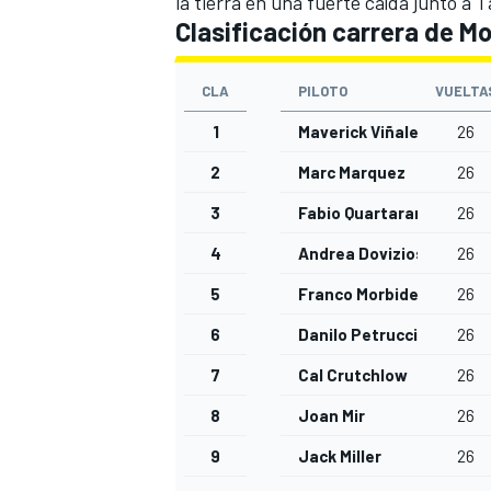
la tierra en una fuerte caída junto a
Clasificación carrera de M
CLA
PILOTO
VUELTA
1
Maverick Viñales
26
2
Marc Marquez
26
3
Fabio Quartararo
26
4
Andrea Dovizioso
26
5
Franco Morbidelli
26
6
Danilo Petrucci
26
7
Cal Crutchlow
26
8
Joan Mir
26
9
Jack Miller
26