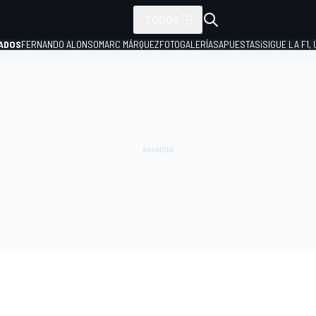
TODOS
ADOS
FERNANDO ALONSO
MARC MÁRQUEZ
FOTOGALERÍAS
APUESTAS
¡SIGUE LA F1,
P