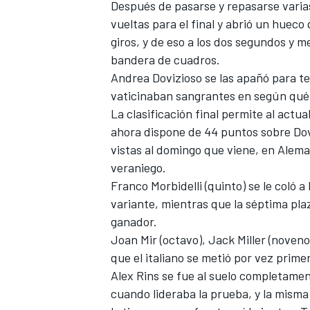
Después de pasarse y repasarse varias
vueltas para el final y abrió un huec
giros, y de eso a los dos segundos y 
bandera de cuadros.
Andrea Dovizioso se las apañó para t
vaticinaban sangrantes en según qué
La clasificación final permite al act
ahora dispone de 44 puntos sobre Dov
vistas al domingo que viene, en Alema
veraniego.
MÁS CATEGORÍAS
Franco Morbidelli (quinto) se le coló a
variante, mientras que la séptima pla
ganador.
Joan Mir (octavo), Jack Miller (noven
que el italiano se metió por vez prim
Alex Rins se fue al suelo completamen
cuando lideraba la prueba, y la misma 