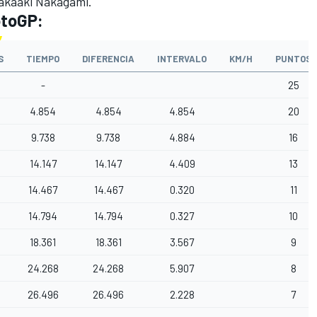
 Takaaki Nakagami.
otoGP:
S
TIEMPO
DIFERENCIA
INTERVALO
KM/H
PUNTOS
-
25
4.854
4.854
4.854
20
9.738
9.738
4.884
16
14.147
14.147
4.409
13
14.467
14.467
0.320
11
14.794
14.794
0.327
10
18.361
18.361
3.567
9
24.268
24.268
5.907
8
26.496
26.496
2.228
7