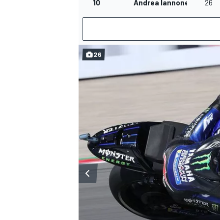
10
Andrea Iannone
26
26