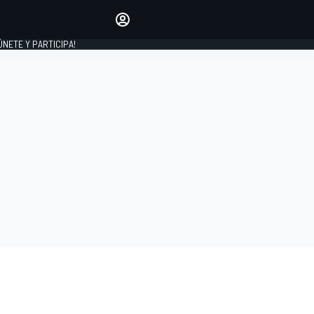
Haz que tu voz se escuche
comentando los artículos
 ÚNETE Y PARTICIPA!
INICIAR SESIÓN
EDICIÓN
ESPAÑA