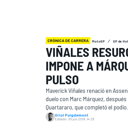
INDYCAR
WRC
CRÓNICA DE CARRERA
MotoGP
GP de Ho
VIÑALES RESURG
IMPONE A MÁRQ
PULSO
Maverick Viñales renació en Assen, 
duelo con Marc Márquez, después
WEC
FÓRMULA E
Quartararo, que completó el podio.
Oriol Puigdemont
Editado:
30 jun 2019, 14:23