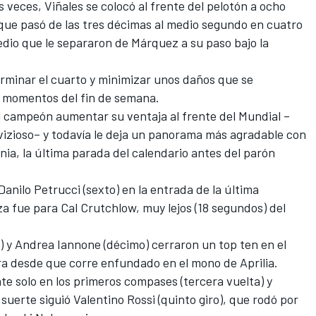
 veces, Viñales se colocó al frente del pelotón a ocho
o que pasó de las tres décimas al medio segundo en cuatro
medio que le separaron de Márquez a su paso bajo la
erminar el cuarto y minimizar unos daños que se
 momentos del fin de semana.
ual campeón aumentar su ventaja al frente del Mundial –
izioso– y todavía le deja un panorama más agradable con
nia, la última parada del calendario antes del parón
 Danilo Petrucci (sexto) en la entrada de la última
za fue para Cal Crutchlow, muy lejos (18 segundos) del
o) y Andrea Iannone (décimo) cerraron un top ten en el
era desde que corre enfundado en el mono de Aprilia.
te solo en los primeros compases (tercera vuelta) y
suerte siguió Valentino Rossi (quinto giro), que rodó por