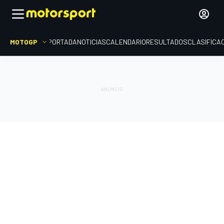
MOTOGP
PORTADA
NOTICIAS
CALENDARIO
RESULTADOS
CLASIFICA