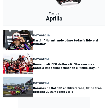
Más de
Aprilia
MOTOGP
21 h
Martín: "No entiendo cómo todavía lidero el
Mundial"
MOTOGP
3 d
Domenicali, CEO de Ducati: "Hace un mes
parecía imposible pensar en el título, hoy..."
MOTOGP
6 d
Horarios de MotoGP en Silverstone, GP de Gran
Bretaña 2026, y cómo verlo