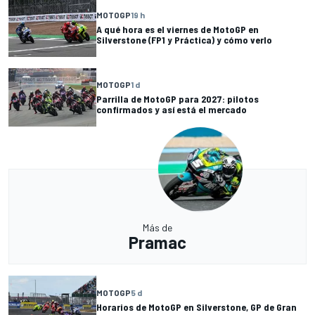
MOTOGP
19 h
A qué hora es el viernes de MotoGP en
Silverstone (FP1 y Práctica) y cómo verlo
MOTOGP
1 d
Parrilla de MotoGP para 2027: pilotos
confirmados y así está el mercado
Más de
Pramac
MOTOGP
5 d
Horarios de MotoGP en Silverstone, GP de Gran