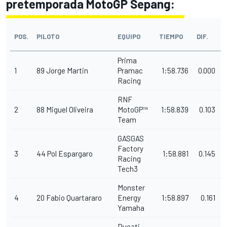
pretemporada MotoGP Sepang:
D
POS.
PILOTO
EQUIPO
TIEMPO
DIF.
Prima
1
89
Jorge
Martin
Pramac
1:58.736
0.000
Racing
RNF
2
88
Miguel
Oliveira
MotoGP™
1:58.839
0.103
Team
GASGAS
Factory
3
44
Pol
Espargaro
1:58.881
0.145
0
Racing
Tech3
Monster
4
20
Fabio
Quartararo
Energy
1:58.897
0.161
Yamaha
Ducati