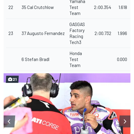
Yamaha
22
35
Cal
Crutchlow
Test
2:00.354
1.618
Team
GASGAS
Factory
23
37
Augusto
Fernandez
2:00.732
1.996
Racing
Tech3
Honda
6
Stefan
Bradl
Test
0.000
Team
21