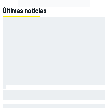
Últimas noticias
El momento en el que Stroll llegó a dejar de disfrutar de las
carreras