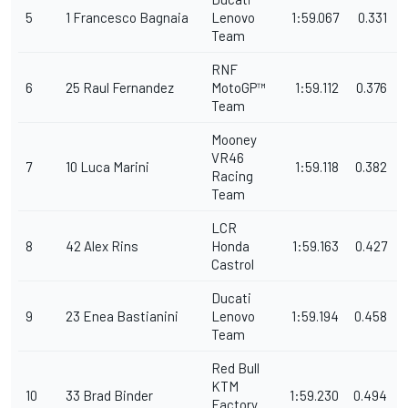
5
1
Francesco
Bagnaia
Lenovo
1:59.067
0.331
Team
RNF
6
25
Raul
Fernandez
MotoGP™
1:59.112
0.376
0
Team
Mooney
VR46
7
10
Luca
Marini
1:59.118
0.382
Racing
Team
LCR
8
42
Alex
Rins
Honda
1:59.163
0.427
0
Castrol
Ducati
9
23
Enea
Bastianini
Lenovo
1:59.194
0.458
Team
Red Bull
KTM
10
33
Brad
Binder
1:59.230
0.494
Factory