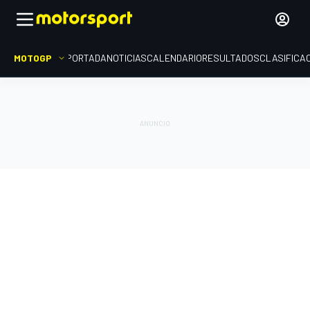
MOTOGP
PORTADA
NOTICIAS
CALENDARIO
RESULTADOS
CLASIFICA