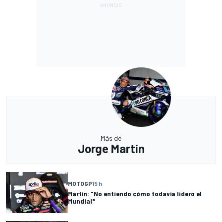
Más de
Jorge Martín
MOTOGP
15 h
Martín: "No entiendo cómo todavía lidero el
Mundial"