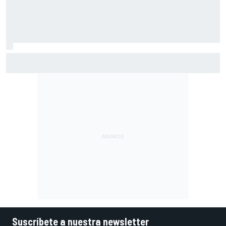
Vowles defiende el proyecto de Williams pese a sus pobres
resultados en 2026
Suscríbete a nuestra newsletter