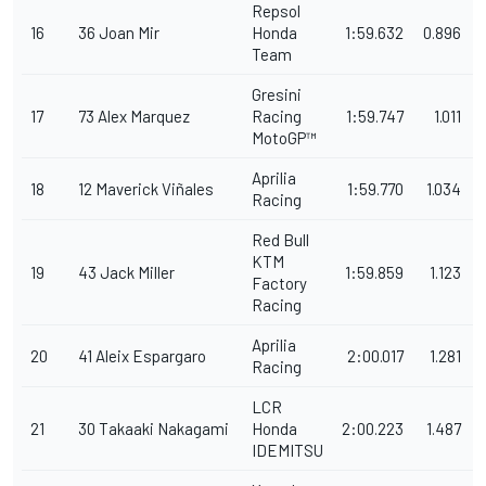
Repsol
16
36
Joan
Mir
Honda
1:59.632
0.896
Team
Gresini
17
73
Alex
Marquez
Racing
1:59.747
1.011
MotoGP™
Aprilia
18
12
Maverick
Viñales
1:59.770
1.034
Racing
Red Bull
KTM
19
43
Jack
Miller
1:59.859
1.123
Factory
Racing
Aprilia
20
41
Aleix
Espargaro
2:00.017
1.281
Racing
LCR
21
30
Takaaki
Nakagami
Honda
2:00.223
1.487
0
IDEMITSU