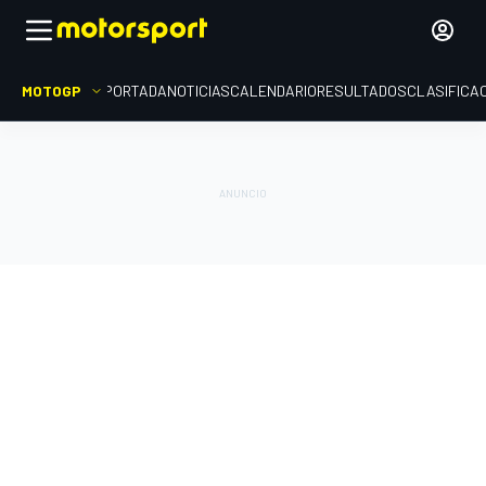
MOTOGP
PORTADA
NOTICIAS
CALENDARIO
RESULTADOS
CLASIFICA