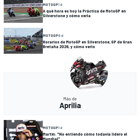
MOTOGP
1 d
A qué hora es hoy la Práctica de MotoGP en
Silverstone y cómo verla
MOTOGP
6 d
Horarios de MotoGP en Silverstone, GP de Gran
Bretaña 2026, y cómo verlo
Más de
Aprilia
MOTOGP
1 d
Martín: "No entiendo cómo todavía lidero el
Mundial"