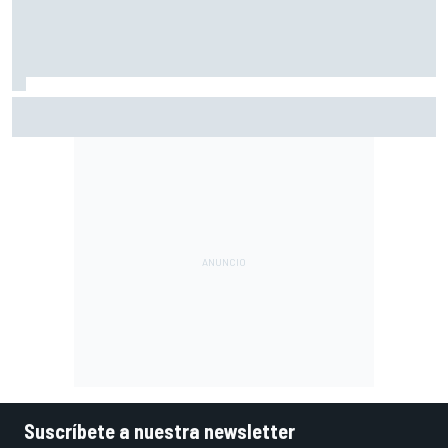
KTM podrá sustituir la pieza anómala de sus motores
antes del GP de Aragón
Suscríbete a nuestra newsletter