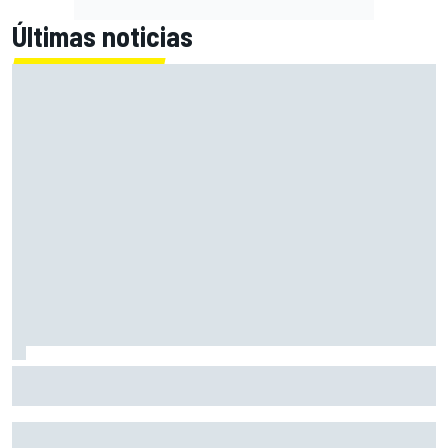
Últimas noticias
La FIA revela su ambicioso objetivo: hacer los F1 otros 80
kg más ligeros