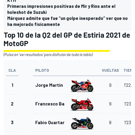
Primeras impresiones positivas de Mir y Rins ante el
holeshot de Suzuki
Márquez admite que fue “un golpe inesperado” ver que no
ha mejorado físicamente
Top 10 de la Q2 del GP de Estiria 2021 de
MotoGP
(Pulsa en 'ver resultados' para disfrutar de toda la tabla)
CLA
PILOTO
VUELTAS
TIEM
1
Jorge Martín
9
1'22.
2
Francesco Bagnaia
9
1'23.
3
Fabio Quartararo
8
1'23.0