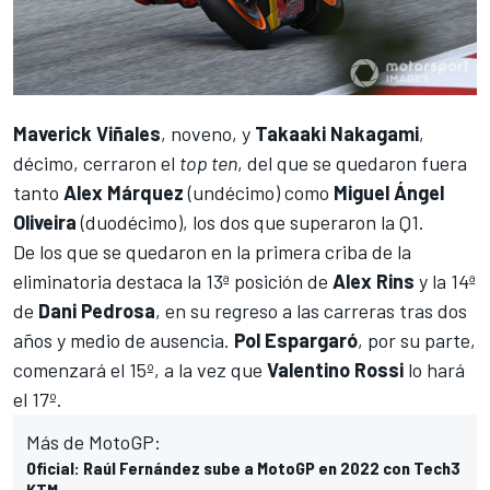
Maverick Viñales
, noveno, y
Takaaki Nakagami
,
décimo, cerraron el
top ten
, del que se quedaron fuera
tanto
Alex Márquez
(undécimo) como
Miguel Ángel
Oliveira
(duodécimo), los dos que superaron la Q1.
De los que se quedaron en la primera criba de la
eliminatoria destaca la 13ª posición de
Alex Rins
y la 14ª
de
Dani Pedrosa
, en su regreso a las carreras tras dos
años y medio de ausencia.
Pol Espargaró
, por su parte,
comenzará el 15º, a la vez que
Valentino Rossi
lo hará
el 17º.
Más de MotoGP:
Oficial: Raúl Fernández sube a MotoGP en 2022 con Tech3
KTM