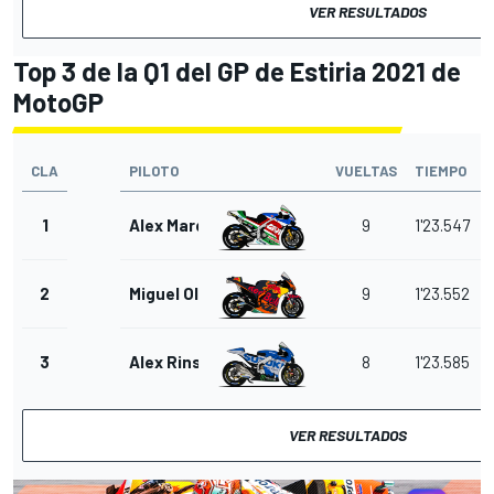
VER RESULTADOS
Top 3 de la Q1 del GP de Estiria 2021 de
MotoGP
CLA
PILOTO
VUELTAS
TIEMPO
1
Alex Marquez
9
1'23.547
2
Miguel Oliveira
9
1'23.552
3
Alex Rins
8
1'23.585
VER RESULTADOS