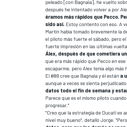
peleado [con Bagnaia], he vuelto sobr
después he intentado volver a por Ale
éramos más rápidos que Pecco. Pen
sido así.
Estoy contento con eso. A v
Martín había tomado brevemente la de
el piloto más fuerte el sábado, pero el
fuerte impresión en las últimas vuelta
Álex, después de que cometiera un
que era más rápido que Pecco en ese 
escaparme, pero Alex tenía algo más 
El #89 cree que Bagnaia y él están
a u
aunque a veces se sienta perjudicado 
datos todo el fin de semana y est
Parece que es el mismo piloto cuando
progresar."
"Creo que la estrategia de
Ducati
es a
nivel muy bueno", detalló Jorge. "Pe