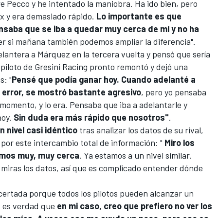
e Pecco y he intentado la maniobra. Ha ido bien, pero
x y era demasiado rápido.
Lo importante es que
saba que se iba a quedar muy cerca de mí y no ha
er si mañana también podemos ampliar la diferencia".
lantera a Márquez en la tercera vuelta y pensó que sería
 piloto de
Gresini Racing
pronto remontó y dejó una
s: "
Pensé que podía ganar hoy. Cuando adelanté a
 error, se mostró bastante agresivo
, pero yo pensaba
momento, y lo era. Pensaba que iba a adelantarle y
hoy.
Sin duda era más rápido que nosotros"
.
n nivel casi idéntico
tras analizar los datos de su rival,
por este intercambio total de información: "
Miro los
amos muy, muy cerca
. Ya estamos a un nivel similar.
 miras los datos, así que es complicado entender dónde
certada porque todos los pilotos pueden alcanzar un
ro es verdad que
en mi caso, creo que prefiero no ver los