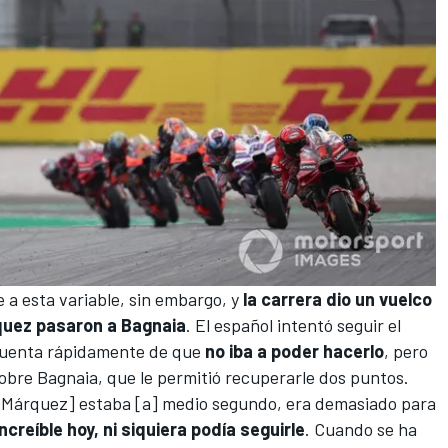
e a esta variable, sin embargo, y
la carrera dio un vuelco
rquez pasaron a Bagnaia
. El español intentó seguir el
 cuenta rápidamente de que
no iba a poder hacerlo
, pero
sobre Bagnaia,
que le permitió recuperarle dos puntos
.
 [Márquez] estaba [a] medio segundo, era demasiado para
ncreíble hoy, ni siquiera podía seguirle
. Cuando se ha