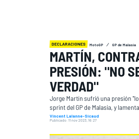
INDYCAR
WRC
DECLARACIONES
MotoGP
GP de Malasia
MARTÍN, CONTR
PRESIÓN: "NO S
VERDAD"
Jorge Martín sufrió una presión "loc
sprint del GP de Malasia, y lament
WEC
FÓRMULA E
Vincent Lalanne-Sicaud
Publicado:
11 nov 2023, 16:27