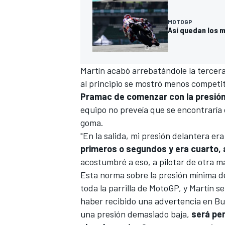
MOTOGP
Así quedan los m
Martín acabó arrebatándole la tercera 
al principio se mostró menos competit
Pramac de comenzar con la presión
equipo no preveía que se encontraría 
goma.
MÁS CATEGORÍAS
"En la salida, mi presión delantera er
primeros o segundos y era cuarto,
acostumbré a eso, a pilotar de otra m
Esta norma sobre la presión mínima d
toda la parrilla de MotoGP, y
Martín s
haber recibido una advertencia en Bu
una presión demasiado baja,
será pen