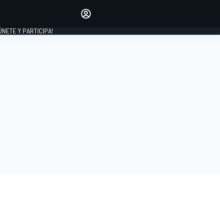
Haz que tu voz se escuche
comentando los artículos
 ÚNETE Y PARTICIPA!
INICIAR SESIÓN
EDICIÓN
ESPAÑA