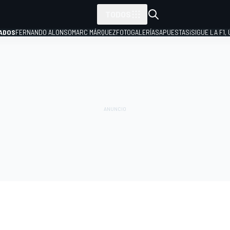
TODOS
ADOS
FERNANDO ALONSO
MARC MÁRQUEZ
FOTOGALERÍAS
APUESTAS
¡SIGUE LA F1,
P