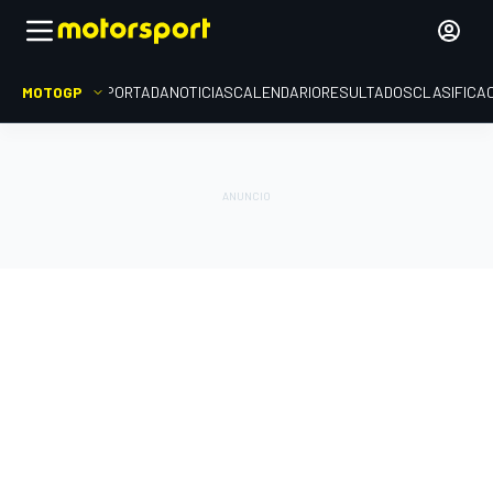
MOTOGP
PORTADA
NOTICIAS
CALENDARIO
RESULTADOS
CLASIFICA