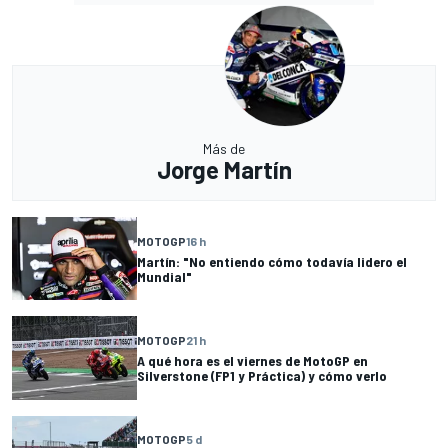
Más de
Jorge Martín
MOTOGP
16 h
Martín: "No entiendo cómo todavía lidero el
Mundial"
MOTOGP
21 h
A qué hora es el viernes de MotoGP en
Silverstone (FP1 y Práctica) y cómo verlo
MOTOGP
5 d