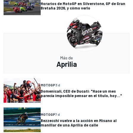
Horarios de MotoGP en Silverstone, GP de Gran
Bretaña 2026, y cómo verlo
Más de
Aprilia
MOTOGP
3 d
Domenicali, CEO de Ducati: "Hace un mes
parecía imposible pensar en el título, hoy..."
MOTOGP
7 d
Bezzecchi vuelve a la acción en Misano al
manillar de una Aprilia de calle