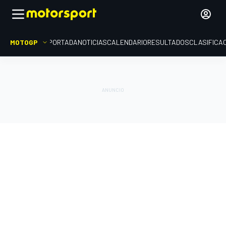
MOTOGP
PORTADA
NOTICIAS
CALENDARIO
RESULTADOS
CLASIFICA