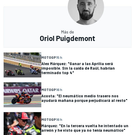
Más de
Oriol Puigdemont
MOTOGP
15 h
Alex Márquez: "Ganar a las Aprilia será
imposible. Sin la caída de Raúl, habrían
terminado top 4"
MOTOGP
16 h
Acosta: "El neumático medio trasero nos
ayudará mañana porque perjudicará al resto"
MOTOGP
16 h
Márquez: "En la tercera vuelta he intentado un
arreón y he visto que ya no tenía neumático"