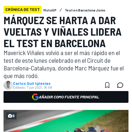
CRÓNICA DE TEST
MotoGP
Test en Barcelona Junio
MÁRQUEZ SE HARTA A DAR
VUELTAS Y VIÑALES LIDERA
EL TEST EN BARCELONA
Maverick Viñales volvió a ser el más rápido en el
test de este lunes celebrado en el Circuit de
Barcelona-Catalunya, donde Marc Márquez fue el
que más rodó.
Carlos Guil Iglesias
Editado:
7 jun 2021, 18:58
AÑADIR COMO FUENTE PRINCIPAL
6