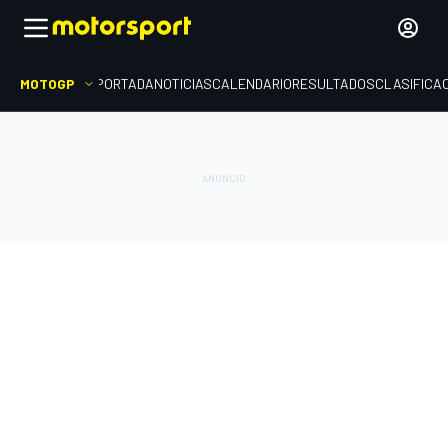
MOTOGP
PORTADA
NOTICIAS
CALENDARIO
RESULTADOS
CLASIFICA