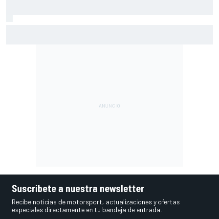
El gran dilema de Ferrari según un experto: ¿libertad a sus
pilotos o pensar ya en el Mundial?
Suscríbete a nuestra newsletter
Recibe noticias de motorsport, actualizaciones y ofertas
especiales directamente en tu bandeja de entrada.