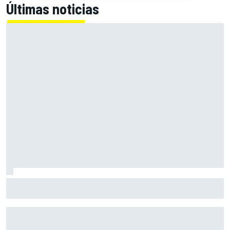
Últimas noticias
Briatore no encuentra explicación: "No sé por qué Alpine
no gana"