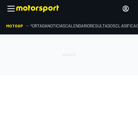
MOTOGP
PORTADA
NOTICIAS
CALENDARIO
RESULTADOS
CLASIFICA