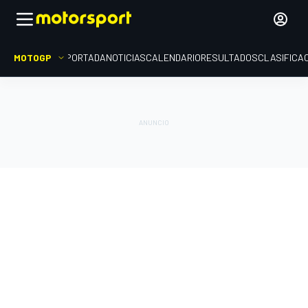
MOTOGP
PORTADA
NOTICIAS
CALENDARIO
RESULTADOS
CLASIFICA