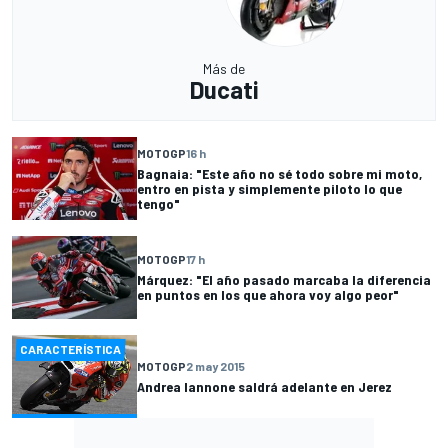
Más de
Ducati
MOTOGP
16 h
Bagnaia: "Este año no sé todo sobre mi moto,
entro en pista y simplemente piloto lo que
tengo"
MOTOGP
17 h
Márquez: "El año pasado marcaba la diferencia
en puntos en los que ahora voy algo peor"
CARACTERÍSTICA
MOTOGP
2 may 2015
Andrea Iannone saldrá adelante en Jerez