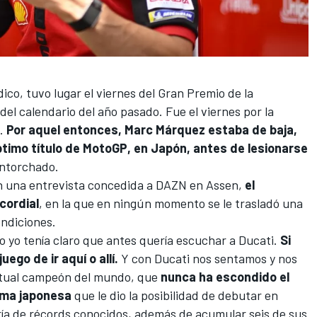
dico
, tuvo lugar el viernes del Gran Premio de la
el calendario del año pasado. Fue el viernes por la
.
Por aquel entonces,
Marc Márquez
estaba de baja,
timo título de MotoGP, en Japón, antes de lesionarse
 entorchado.
n una
entrevista concedida a DAZN en Assen
,
el
cordial
, en la que en ningún momento se le trasladó una
ondiciones.
 yo tenía claro que antes quería escuchar a Ducati.
Si
uego de ir aquí o allí.
Y con Ducati nos sentamos y nos
ctual campeón del mundo, que
nunca ha escondido el
irma japonesa
que le dio la posibilidad de debutar en
ría de récords conocidos, además de acumular seis de sus