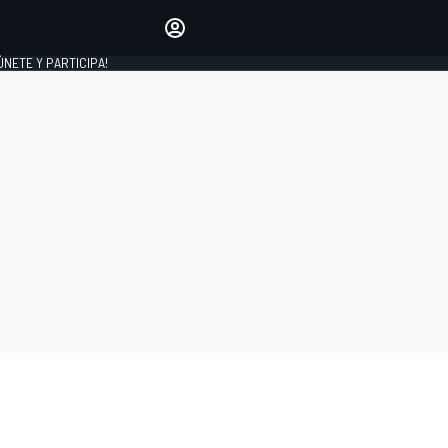
Haz que tu voz se escuche
comentando los artículos
 ÚNETE Y PARTICIPA!
INICIAR SESIÓN
EDICIÓN
ESPAÑA