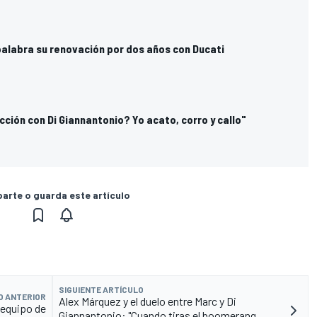
alabra su renovación por dos años con Ducati
ción con Di Giannantonio? Yo acato, corro y callo"
rte o guarda este artículo
SIGUIENTE ARTÍCULO
O ANTERIOR
Alex Márquez y el duelo entre Marc y Di
 equipo de
Giannantonio: "Cuando tiras el boomerang,