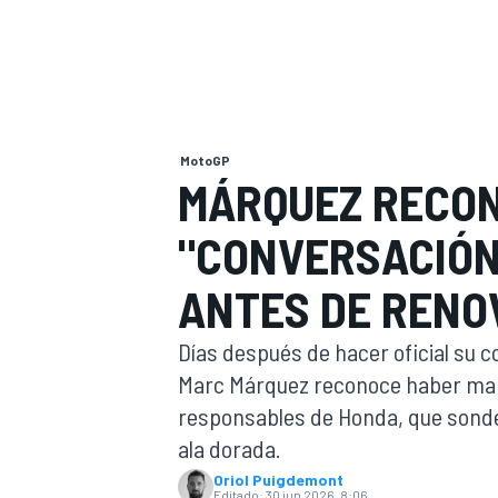
INDYCAR
WRC
MotoGP
MÁRQUEZ RECON
"CONVERSACIÓN
ANTES DE RENO
Días después de hacer oficial su c
Marc Márquez reconoce haber man
WEC
FÓRMULA E
responsables de Honda, que sondea
ala dorada.
Oriol Puigdemont
Editado:
30 jun 2026, 8:06