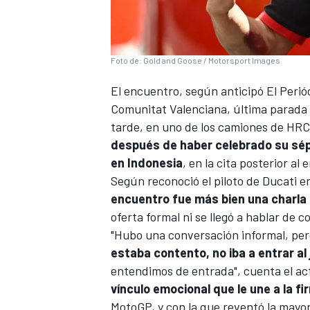
Foto de: Gold and Goose / Motorsport Images
El encuentro,
según anticipó El Perió
Comunitat Valenciana, última parada d
tarde, en uno de los camiones de HRC
después de haber celebrado su sép
en Indonesia
, en la cita posterior al
Según reconoció el piloto de
Ducati
e
encuentro fue más bien una charla 
oferta formal ni se llegó a hablar de c
"Hubo una conversación informal, pero
estaba contento, no iba a entrar al j
entendimos de entrada", cuenta el a
vínculo emocional que le une a la f
MotoGP, y con la que reventó la mayo