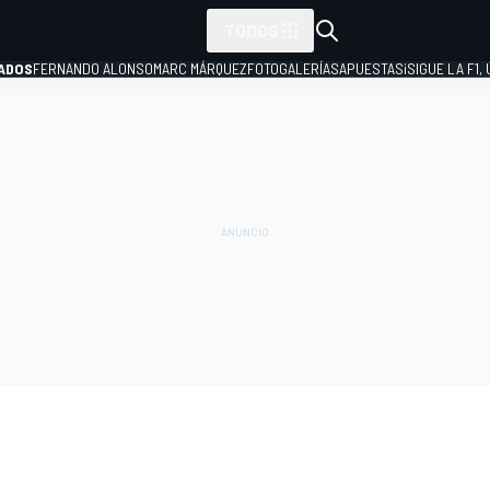
TODOS
ADOS
FERNANDO ALONSO
MARC MÁRQUEZ
FOTOGALERÍAS
APUESTAS
¡SIGUE LA F1,
P