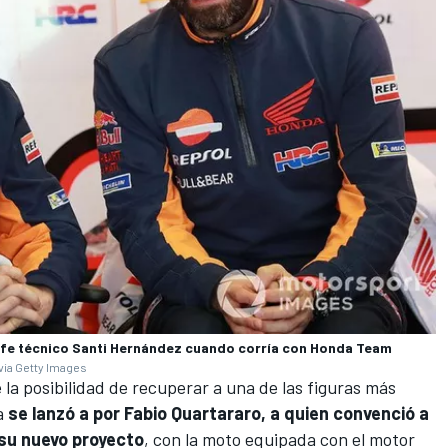
jefe técnico Santi Hernández cuando corría con Honda Team
via Getty Images
a posibilidad de recuperar a una de las figuras más
ía
se lanzó a por
Fabio Quartararo
, a quien convenció a
 su nuevo proyecto
, con la moto equipada con el motor