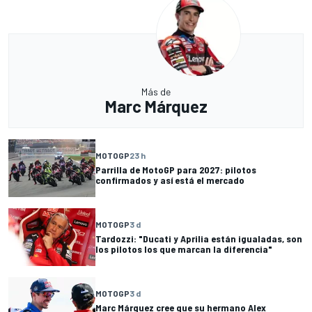
Más de
Marc Márquez
MOTOGP
23 h
Parrilla de MotoGP para 2027: pilotos
confirmados y así está el mercado
MOTOGP
3 d
Tardozzi: "Ducati y Aprilia están igualadas, son
los pilotos los que marcan la diferencia"
MOTOGP
3 d
Marc Márquez cree que su hermano Alex