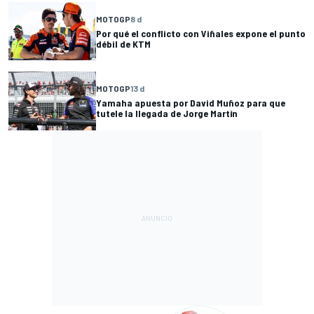
MOTOGP
8 d
Por qué el conflicto con Viñales expone el punto
débil de KTM
MOTOGP
13 d
Yamaha apuesta por David Muñoz para que
tutele la llegada de Jorge Martín