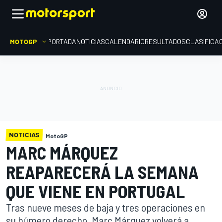
MOTOGP
PORTADA
NOTICIAS
CALENDARIO
RESULTADOS
CLASIFICA
NOTICIAS
MotoGP
MARC MÁRQUEZ
REAPARECERÁ LA SEMANA
QUE VIENE EN PORTUGAL
Tras nueve meses de baja y tres operaciones en
su húmero derecho, Marc Márquez volverá a