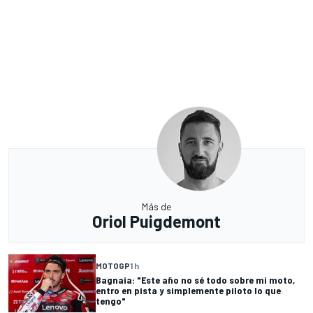
Más de
Oriol Puigdemont
MOTOGP
1 h
Bagnaia: "Este año no sé todo sobre mi moto,
entro en pista y simplemente piloto lo que
tengo"