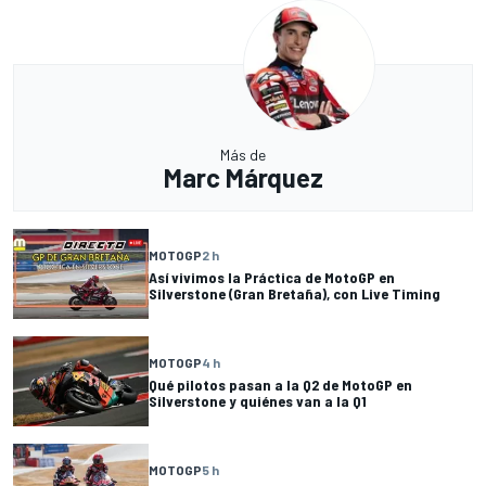
Más de
Marc Márquez
MOTOGP
2 h
Así vivimos la Práctica de MotoGP en
Silverstone (Gran Bretaña), con Live Timing
MOTOGP
4 h
Qué pilotos pasan a la Q2 de MotoGP en
Silverstone y quiénes van a la Q1
MOTOGP
5 h