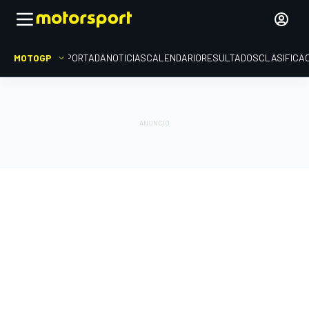
MOTOGP
PORTADA
NOTICIAS
CALENDARIO
RESULTADOS
CLASIFICA