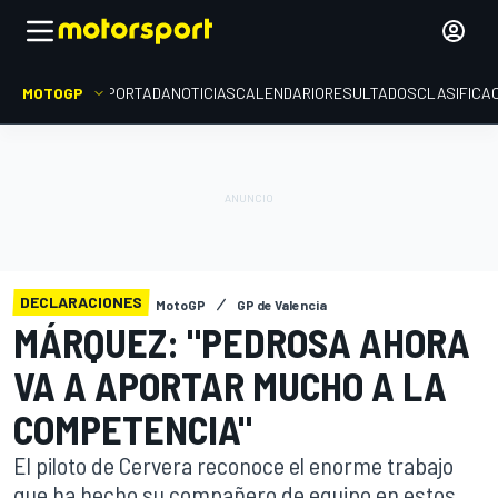
MOTOGP
PORTADA
NOTICIAS
CALENDARIO
RESULTADOS
CLASIFICA
DECLARACIONES
MotoGP
GP de Valencia
MÁRQUEZ: "PEDROSA AHORA
VA A APORTAR MUCHO A LA
COMPETENCIA"
El piloto de Cervera reconoce el enorme trabajo
que ha hecho su compañero de equipo en estos