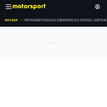
MOTOGP
PORTADA
NOTICIAS
CALENDARIO
RESULTADOS
CLASIFICA