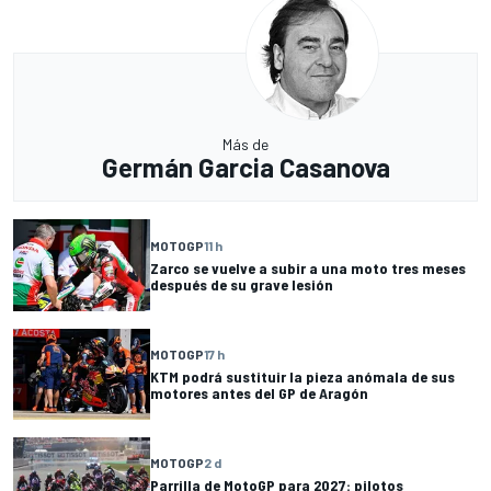
Más de
Germán Garcia Casanova
MOTOGP
11 h
Zarco se vuelve a subir a una moto tres meses
después de su grave lesión
MOTOGP
17 h
KTM podrá sustituir la pieza anómala de sus
motores antes del GP de Aragón
MOTOGP
2 d
Parrilla de MotoGP para 2027: pilotos