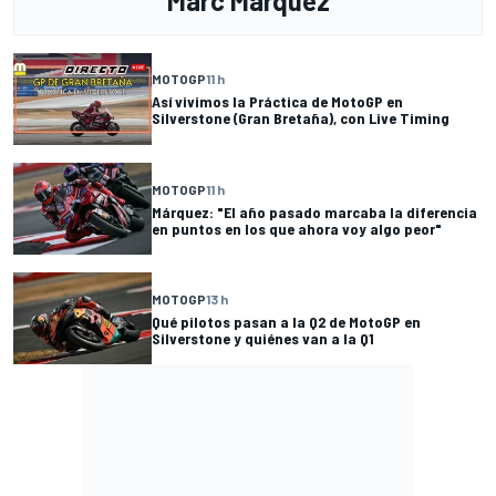
Marc Márquez
MOTOGP
11 h
Así vivimos la Práctica de MotoGP en
Silverstone (Gran Bretaña), con Live Timing
MOTOGP
11 h
Márquez: "El año pasado marcaba la diferencia
en puntos en los que ahora voy algo peor"
MOTOGP
13 h
Qué pilotos pasan a la Q2 de MotoGP en
Silverstone y quiénes van a la Q1