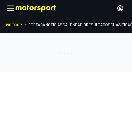
MOTOGP
PORTADA
NOTICIAS
CALENDARIO
RESULTADOS
CLASIFICA