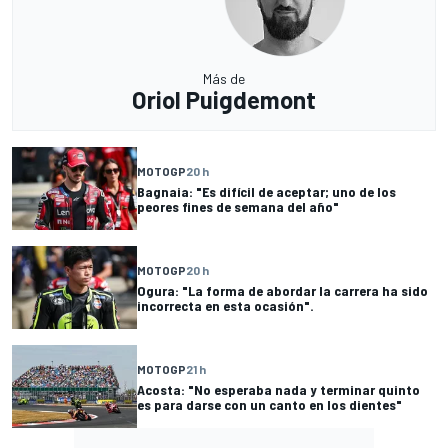
Más de
Oriol Puigdemont
MOTOGP
20 h
Bagnaia: "Es difícil de aceptar; uno de los
peores fines de semana del año"
MOTOGP
20 h
Ogura: "La forma de abordar la carrera ha sido
incorrecta en esta ocasión".
MOTOGP
21 h
Acosta: "No esperaba nada y terminar quinto
es para darse con un canto en los dientes"