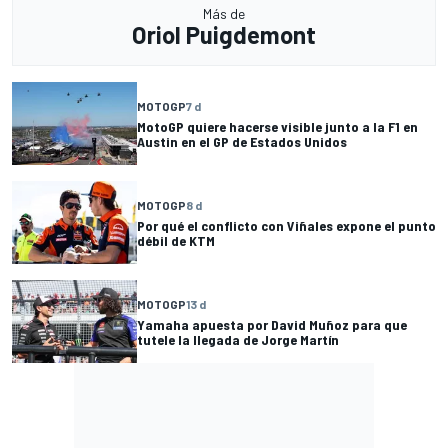
Más de
Oriol Puigdemont
MOTOGP
7 d
MotoGP quiere hacerse visible junto a la F1 en
Austin en el GP de Estados Unidos
MOTOGP
8 d
Por qué el conflicto con Viñales expone el punto
débil de KTM
MOTOGP
13 d
Yamaha apuesta por David Muñoz para que
tutele la llegada de Jorge Martín