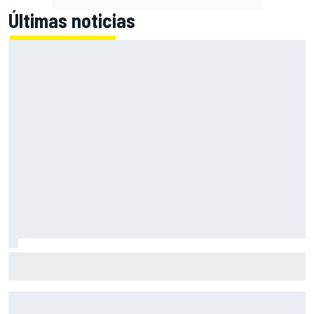
Últimas noticias
¿Debería la F1 prohibir los algoritmos de los motores? Por
qué la FIA dice que no