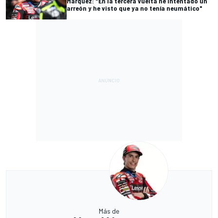
Márquez: "En la tercera vuelta he intentado un
arreón y he visto que ya no tenía neumático"
Más de