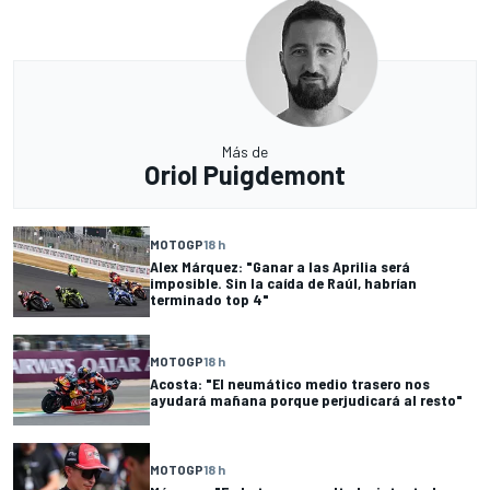
Más de
Oriol Puigdemont
MOTOGP
18 h
Alex Márquez: "Ganar a las Aprilia será
imposible. Sin la caída de Raúl, habrían
terminado top 4"
MOTOGP
18 h
Acosta: "El neumático medio trasero nos
ayudará mañana porque perjudicará al resto"
MOTOGP
18 h