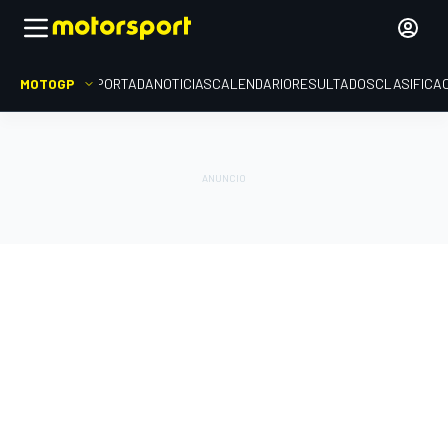
MOTOGP
PORTADA
NOTICIAS
CALENDARIO
RESULTADOS
CLASIFICA