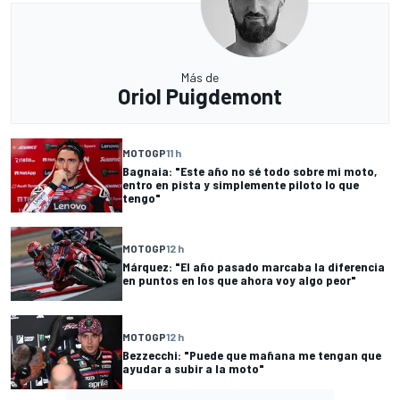
Más de
Oriol Puigdemont
MOTOGP
11 h
Bagnaia: "Este año no sé todo sobre mi moto,
entro en pista y simplemente piloto lo que
tengo"
MOTOGP
12 h
Márquez: "El año pasado marcaba la diferencia
en puntos en los que ahora voy algo peor"
MOTOGP
12 h
Bezzecchi: "Puede que mañana me tengan que
ayudar a subir a la moto"