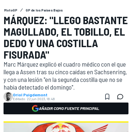
MotoGP
GP de los Países Bajos
MÁRQUEZ: "LLEGO BASTANTE
MAGULLADO, EL TOBILLO, EL
DEDO Y UNA COSTILLA
FISURADA"
Marc Márquez explicó el cuadro médico con el que
llega a Assen tras su cinco caídas en Sachsenring,
y con una lesión "en la segunda costilla que no se
había detectado el domingo".
Oriol Puigdemont
Editado:
22 jun 2023, 18:48
AÑADIR COMO FUENTE PRINCIPAL