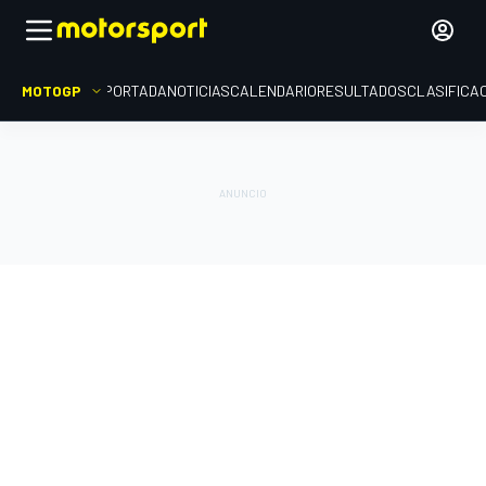
MOTOGP
PORTADA
NOTICIAS
CALENDARIO
RESULTADOS
CLASIFICA