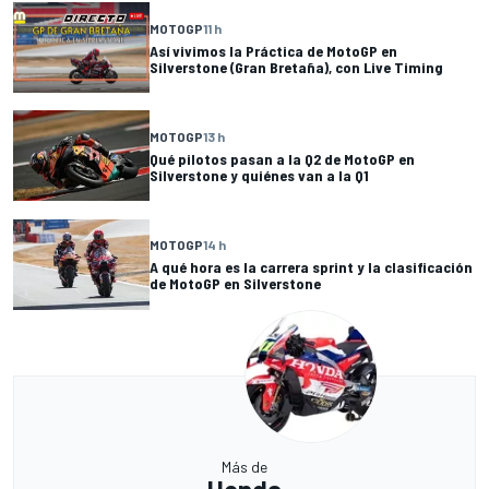
MOTOGP
11 h
Así vivimos la Práctica de MotoGP en
Silverstone (Gran Bretaña), con Live Timing
MOTOGP
13 h
Qué pilotos pasan a la Q2 de MotoGP en
Silverstone y quiénes van a la Q1
MOTOGP
14 h
A qué hora es la carrera sprint y la clasificación
de MotoGP en Silverstone
Más de