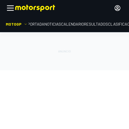
MOTOGP
PORTADA
NOTICIAS
CALENDARIO
RESULTADOS
CLASIFICA