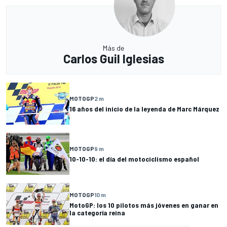
Más de
Carlos Guil Iglesias
MOTOGP
2 m
16 años del inicio de la leyenda de Marc Márquez
MOTOGP
9 m
10-10-10: el día del motociclismo español
MOTOGP
10 m
MotoGP: los 10 pilotos más jóvenes en ganar en
la categoría reina