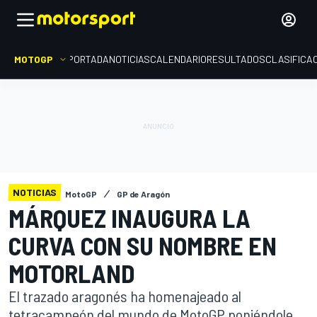
MOTOGP
PORTADA
NOTICIAS
CALENDARIO
RESULTADOS
CLASIFICA
NOTICIAS
MotoGP
GP de Aragón
MÁRQUEZ INAUGURA LA
CURVA CON SU NOMBRE EN
MOTORLAND
El trazado aragonés ha homenajeado al
tetracampeón del mundo de MotoGP poniéndole