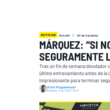
INDYCAR
WRC
NOTICIAS
MotoGP
GP de Cataluña
MÁRQUEZ: “SI N
SEGURAMENTE L
Tras un fin de semana desolador con
último entrenamiento antes de la 
impresionante para terminar seg
WEC
FÓRMULA E
Oriol Puigdemont
Editado:
11 jun 2017, 13:47