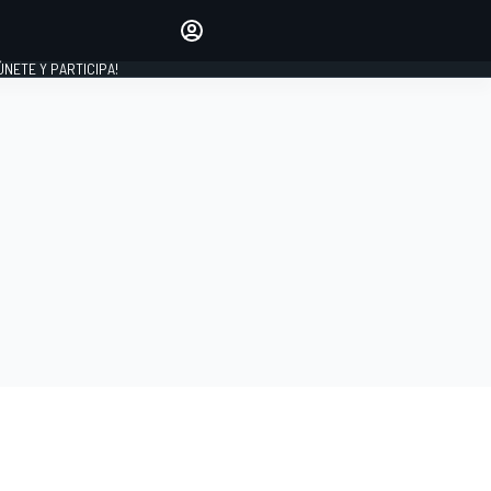
Haz que tu voz se escuche
comentando los artículos
 ÚNETE Y PARTICIPA!
INICIAR SESIÓN
EDICIÓN
ESPAÑA