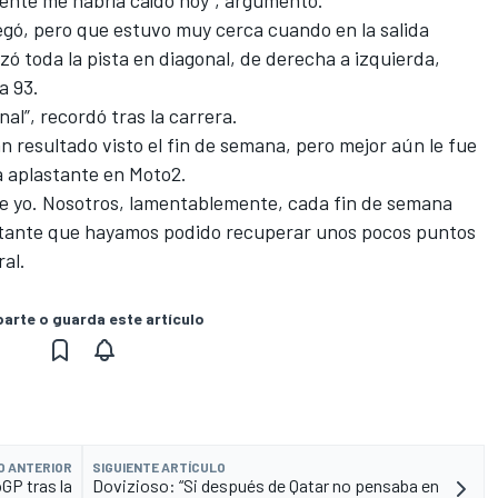
mente me habría caído hoy”, argumentó.
gó, pero que estuvo muy cerca cuando en la salida
uzó toda la pista en diagonal, de derecha a izquierda,
a 93.
al”, recordó tras la carrera.
 resultado visto el fin de semana, pero mejor aún le fue
 aplastante en Moto2.
que yo. Nosotros, lamentablemente, cada fin de semana
tante que hayamos podido recuperar unos pocos puntos
ral.
rte o guarda este artículo
O ANTERIOR
SIGUIENTE ARTÍCULO
GP tras la
Dovizioso: “Si después de Qatar no pensaba en