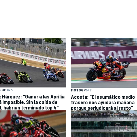
OGP
13 h
MOTOGP
14 h
x Márquez: "Ganar a las Aprilia
Acosta: "El neumático medio
 imposible. Sin la caída de
trasero nos ayudará mañana
l, habrían terminado top 4"
porque perjudicará al resto"