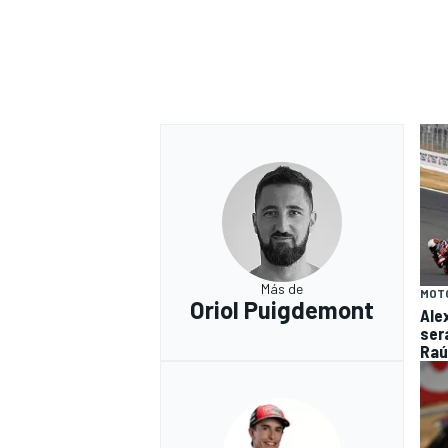
Más de
MOT
Oriol Puigdemont
Ale
será
Raú