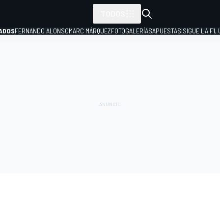
TODOS
ADOS
FERNANDO ALONSO
MARC MÁRQUEZ
FOTOGALERÍAS
APUESTAS
¡SIGUE LA F1,
P