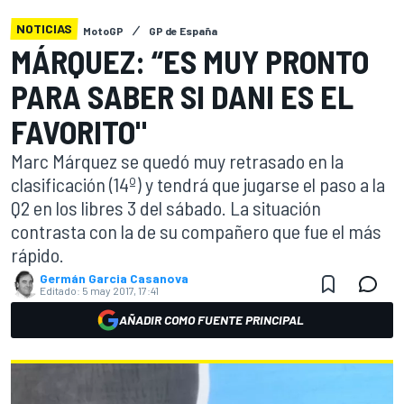
NOTICIAS
MotoGP
GP de España
MÁRQUEZ: “ES MUY PRONTO
PARA SABER SI DANI ES EL
FAVORITO"
Marc Márquez se quedó muy retrasado en la
clasificación (14º) y tendrá que jugarse el paso a la
Q2 en los libres 3 del sábado. La situación
contrasta con la de su compañero que fue el más
rápido.
Germán Garcia Casanova
Editado:
5 may 2017, 17:41
AÑADIR COMO FUENTE PRINCIPAL