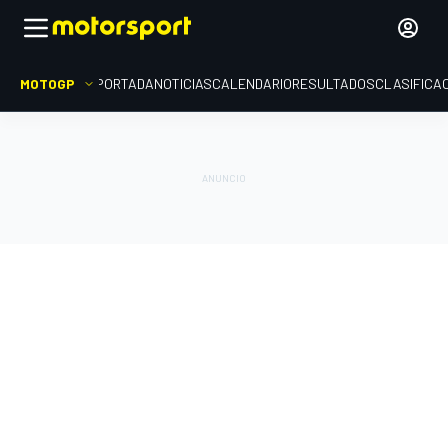
MOTOGP
PORTADA
NOTICIAS
CALENDARIO
RESULTADOS
CLASIFICA