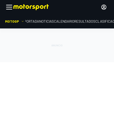
MOTOGP
PORTADA
NOTICIAS
CALENDARIO
RESULTADOS
CLASIFICA