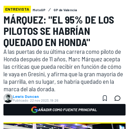
ENTREVISTA
MotoGP
GP de Valencia
MÁRQUEZ: "EL 95% DE LOS
PILOTOS SE HABRÍAN
QUEDADO EN HONDA"
A las puertas de su última carrera como piloto de
Honda después de 11 años, Marc Márquez acepta
las críticas que pueda recibir en función de cómo
le vaya en Gresini, y afirma que la gran mayoría de
la parrilla, en su lugar, se habría quedado en la
marca del ala dorada.
Lewis Duncan
Publicado:
22 nov 2023, 19:26
AÑADIR COMO FUENTE PRINCIPAL