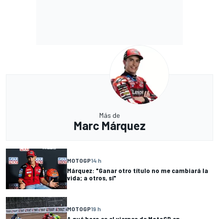
Más de
Marc Márquez
MOTOGP
14 h
Márquez: "Ganar otro título no me cambiará la
vida; a otros, sí"
MOTOGP
19 h
A qué hora es el viernes de MotoGP en