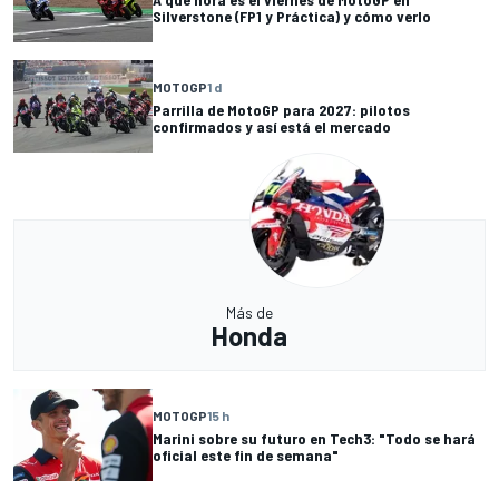
Silverstone (FP1 y Práctica) y cómo verlo
MOTOGP
1 d
Parrilla de MotoGP para 2027: pilotos
confirmados y así está el mercado
Más de
Honda
MOTOGP
15 h
Marini sobre su futuro en Tech3: "Todo se hará
oficial este fin de semana"