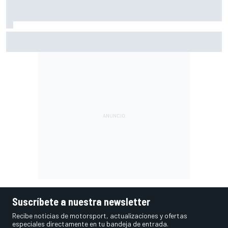
Vowles defiende el proyecto de Williams pese a sus pobres
resultados en 2026
Suscríbete a nuestra newsletter
Recibe noticias de motorsport, actualizaciones y ofertas
especiales directamente en tu bandeja de entrada.