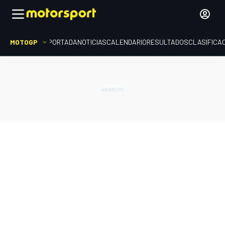
MOTOGP
PORTADA
NOTICIAS
CALENDARIO
RESULTADOS
CLASIFICA