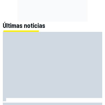
Últimas noticias
Bezzecchi: "Me siento muy feliz por este podio, pero estoy