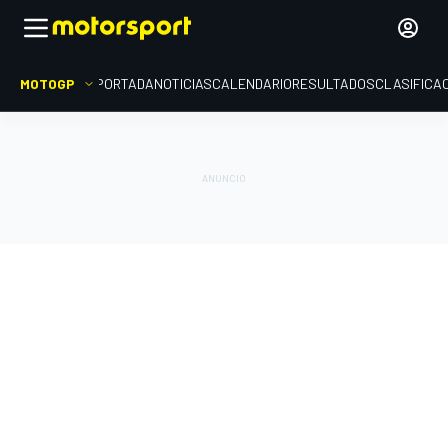
MOTOGP
PORTADA
NOTICIAS
CALENDARIO
RESULTADOS
CLASIFICA