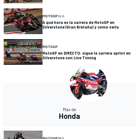
MOTOGP
14 h
A qué hora es la carrera de MotoGP en
Silverstone (Gran Bretaña) y cómo verla
MOTOGP
MotoGP en DIRECTO: sigue la carrera sprint en
Silverstone con Live Timing
Más de
Honda
MOTOGP
18 h