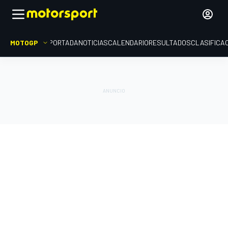
MOTOGP
PORTADA
NOTICIAS
CALENDARIO
RESULTADOS
CLASIFICA