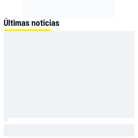
Últimas noticias
El Lamborghini Murciélago definitivo existe: es un SV con
cambio manual