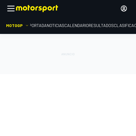
MOTOGP
PORTADA
NOTICIAS
CALENDARIO
RESULTADOS
CLASIFICA