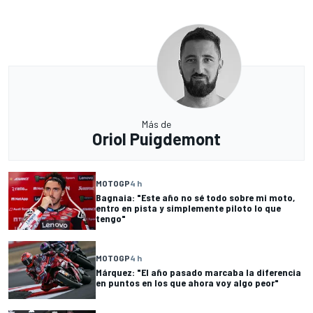
Más de
Oriol Puigdemont
MOTOGP
4 h
Bagnaia: "Este año no sé todo sobre mi moto,
entro en pista y simplemente piloto lo que
tengo"
MOTOGP
4 h
Márquez: "El año pasado marcaba la diferencia
en puntos en los que ahora voy algo peor"