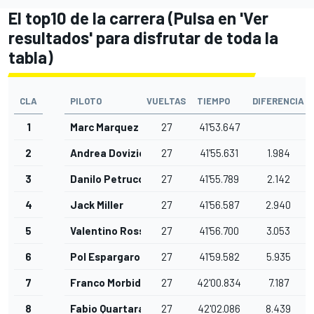
El top10 de la carrera (Pulsa en 'Ver
resultados' para disfrutar de toda la
tabla)
CLA
PILOTO
VUELTAS
TIEMPO
DIFERENCIA
1
Marc Marquez
27
41'53.647
2
Andrea Dovizioso
27
41'55.631
1.984
3
Danilo Petrucci
27
41'55.789
2.142
4
Jack Miller
27
41'56.587
2.940
5
Valentino Rossi
27
41'56.700
3.053
6
Pol Espargaro
27
41'59.582
5.935
7
Franco Morbidelli
27
42'00.834
7.187
8
Fabio Quartararo
27
42'02.086
8.439