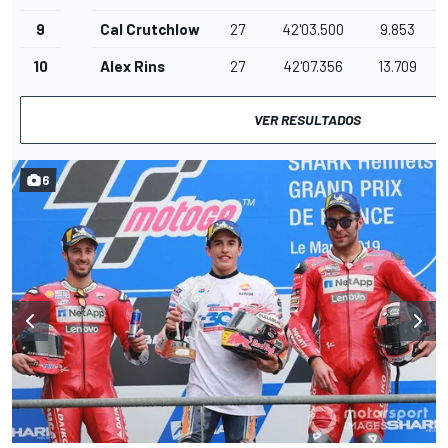
9
Cal Crutchlow
27
42'03.500
9.853
10
Alex Rins
27
42'07.356
13.709
VER RESULTADOS
6