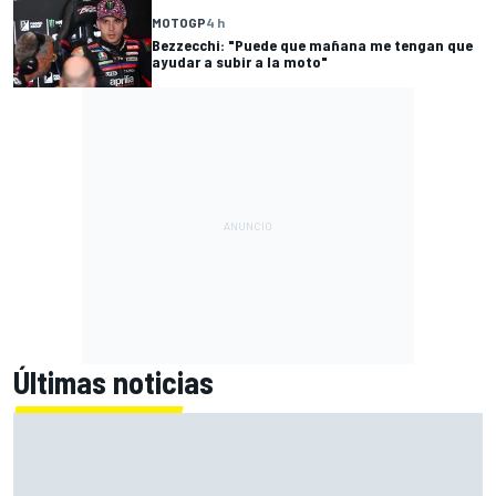
MOTOGP
4 h
Bezzecchi: "Puede que mañana me tengan que
ayudar a subir a la moto"
Últimas noticias