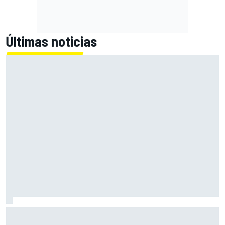
Últimas noticias
Bezzecchi: "Puede que mañana me tengan que ayudar a
subir a la moto"