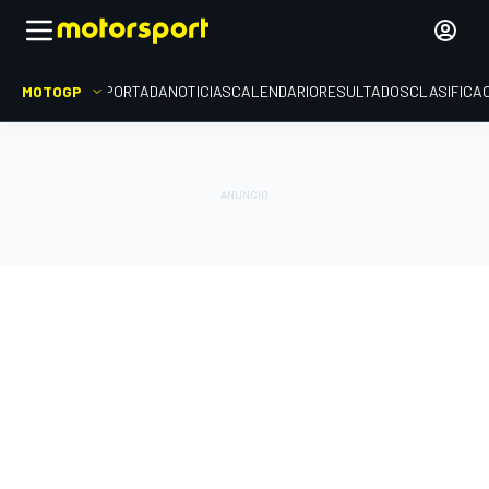
MOTOGP
PORTADA
NOTICIAS
CALENDARIO
RESULTADOS
CLASIFICA