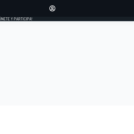
Haz que tu voz se escuche
comentando los artículos
 ÚNETE Y PARTICIPA!
INICIAR SESIÓN
EDICIÓN
ESPAÑA