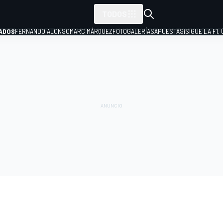
TODOS
ADOS
FERNANDO ALONSO
MARC MÁRQUEZ
FOTOGALERÍAS
APUESTAS
¡SIGUE LA F1,
P