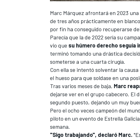
Marc Márquez
afrontará en 2023 una
de tres años
prácticamente en blanco 
por fin ha conseguido recuperarse del 
Parecía que la de 2022 sería su campa
vio que
su húmero derecho seguía im
terminó tomando una drástica decisió
someterse a una cuarta cirugía
.
Con ella se intentó solventar la causa
el hueso para que soldase en una pos
Tras varios meses de baja,
Marc reap
dejarse ver en el grupo cabecero. El 
segundo puesto
, dejando un muy bue
Pero el ocho veces campeón del mun
piloto en un evento de Estrella Galic
semana.
"Sigo trabajando",
declaró Marc.
"Es