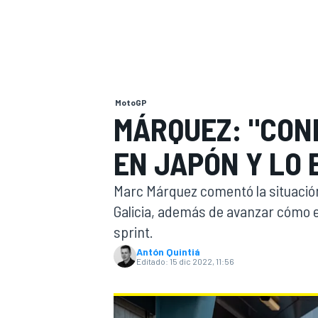
INDYCAR
WRC
MotoGP
MÁRQUEZ: "CON
EN JAPÓN Y LO
Marc Márquez comentó la situación
Galicia, además de avanzar cómo ev
sprint.
WEC
FÓRMULA E
Antón Quintiá
Editado:
15 dic 2022, 11:56