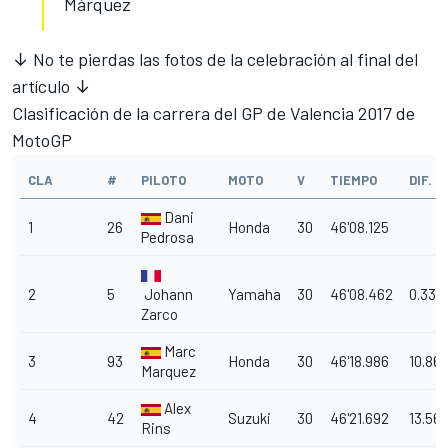
Márquez
↓ No te pierdas las fotos de la celebración al final del
artículo ↓
Clasificación de la carrera del GP de Valencia 2017 de
MotoGP
CLA
#
PILOTO
MOTO
V
TIEMPO
DIF.
Dani
1
26
Honda
30
46'08.125
Pedrosa
2
5
Johann
Yamaha
30
46'08.462
0.337
Zarco
Marc
3
93
Honda
30
46'18.986
10.861
Marquez
Alex
4
42
Suzuki
30
46'21.692
13.567
Rins