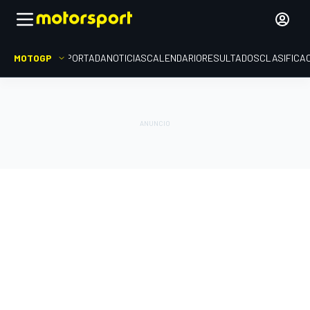
MOTOGP
PORTADA
NOTICIAS
CALENDARIO
RESULTADOS
CLASIFICA