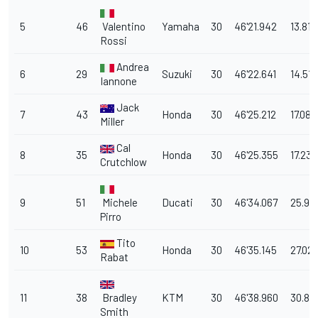
5
46
Valentino
Yamaha
30
46'21.942
13.817
Rossi
Andrea
6
29
Suzuki
30
46'22.641
14.516
Iannone
Jack
7
43
Honda
30
46'25.212
17.087
Miller
Cal
8
35
Honda
30
46'25.355
17.230
Crutchlow
9
51
Michele
Ducati
30
46'34.067
25.94
Pirro
Tito
10
53
Honda
30
46'35.145
27.02
Rabat
11
38
Bradley
KTM
30
46'38.960
30.83
Smith