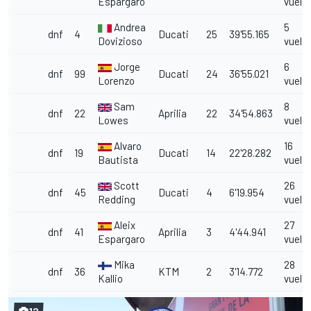
Espargaro
vuelt
Andrea
5
dnf
4
Ducati
25
39'55.165
Dovizioso
vuelt
Jorge
6
dnf
99
Ducati
24
36'55.021
Lorenzo
vuelt
Sam
8
dnf
22
Aprilia
22
34'54.863
Lowes
vuelt
Alvaro
16
dnf
19
Ducati
14
22'28.282
Bautista
vuelt
Scott
26
dnf
45
Ducati
4
6'19.954
Redding
vuelt
Aleix
27
dnf
41
Aprilia
3
4'44.941
Espargaro
vuelt
Mika
28
dnf
36
KTM
2
3'14.772
Kallio
vuelt
12