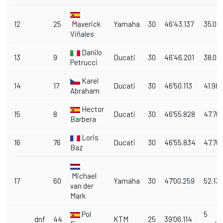
12
25
Maverick
Yamaha
30
46'43.137
35.012
Viñales
Danilo
13
9
Ducati
30
46'46.201
38.07
Petrucci
Karel
14
17
Ducati
30
46'50.113
41.98
Abraham
Hector
15
8
Ducati
30
46'55.828
47.70
Barbera
Loris
16
76
Ducati
30
46'55.834
47.70
Baz
Michael
17
60
Yamaha
30
47'00.259
52.13
van der
Mark
Pol
5
dnf
44
KTM
25
39'06.114