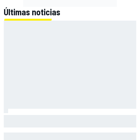
Últimas noticias
Silverstone renueva con MotoGP por dos temporadas más