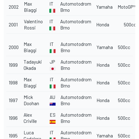
Max
IT
Automotodrom
2002
Yamaha
MotoGP™
Biaggi
Brno
Valentino
IT
Automotodrom
2001
Honda
500cc
Rossi
Brno
Max
IT
Automotodrom
2000
Yamaha
500cc
Biaggi
Brno
Tadayuki
JP
Automotodrom
1999
Honda
500cc
Okada
Brno
Max
IT
Automotodrom
1998
Honda
500cc
Biaggi
Brno
Mick
AU
Automotodrom
1997
Honda
500cc
Doohan
Brno
Alex
ES
Automotodrom
1996
Honda
500cc
Criville
Brno
Luca
IT
Automotodrom
1995
Yamaha
500cc
Cadalora
Brno