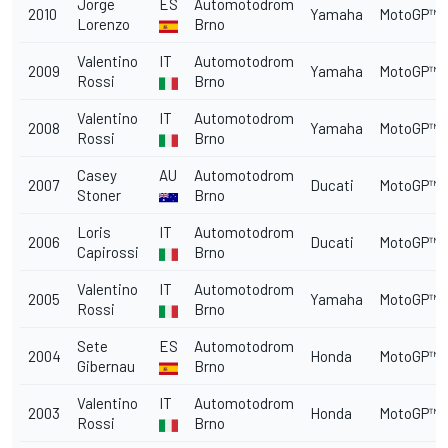
Jorge
ES
Automotodrom
2010
Yamaha
MotoGP™
Lorenzo
Brno
Valentino
IT
Automotodrom
2009
Yamaha
MotoGP™
Rossi
Brno
Valentino
IT
Automotodrom
2008
Yamaha
MotoGP™
Rossi
Brno
Casey
AU
Automotodrom
2007
Ducati
MotoGP™
Stoner
Brno
Loris
IT
Automotodrom
2006
Ducati
MotoGP™
Capirossi
Brno
Valentino
IT
Automotodrom
2005
Yamaha
MotoGP™
Rossi
Brno
Sete
ES
Automotodrom
2004
Honda
MotoGP™
Gibernau
Brno
Valentino
IT
Automotodrom
2003
Honda
MotoGP™
Rossi
Brno