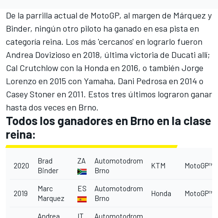
De la parrilla actual de MotoGP, al margen de Márquez y
Binder, ningún otro piloto ha ganado en esa pista en
categoría reina. Los más 'cercanos' en lograrlo fueron
Andrea Dovizioso
en 2018, última victoria de Ducati allí;
Cal Crutchlow
con la Honda en 2016, o también
Jorge
Lorenzo
en 2015 con Yamaha,
Dani Pedrosa
en 2014 o
Casey Stoner en 2011. Estos tres últimos lograron ganar
hasta dos veces en Brno.
Todos los ganadores en Brno en la clase
reina:
Brad
ZA
Automotodrom
2020
KTM
MotoGP™
Binder
Brno
Marc
ES
Automotodrom
2019
Honda
MotoGP™
Marquez
Brno
Andrea
IT
Automotodrom