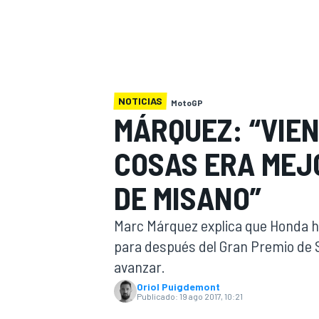
INDYCAR
WRC
NOTICIAS
MotoGP
MÁRQUEZ: “VIE
COSAS ERA MEJ
DE MISANO”
Marc Márquez explica que Honda ha
para después del Gran Premio de S
WEC
FÓRMULA E
avanzar.
Oriol Puigdemont
Publicado:
19 ago 2017, 10:21