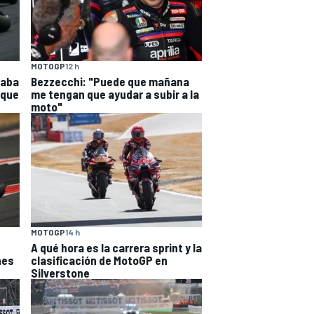
MOTOGP
12 h
caba
Bezzecchi: "Puede que mañana
 que
me tengan que ayudar a subir a la
moto"
MOTOGP
14 h
A qué hora es la carrera sprint y la
nes
clasificación de MotoGP en
Silverstone