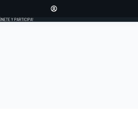
Haz que tu voz se escuche
comentando los artículos
 ÚNETE Y PARTICIPA!
INICIAR SESIÓN
EDICIÓN
ESPAÑA