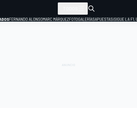
TODOS
ADOS
FERNANDO ALONSO
MARC MÁRQUEZ
FOTOGALERÍAS
APUESTAS
¡SIGUE LA F1,
P