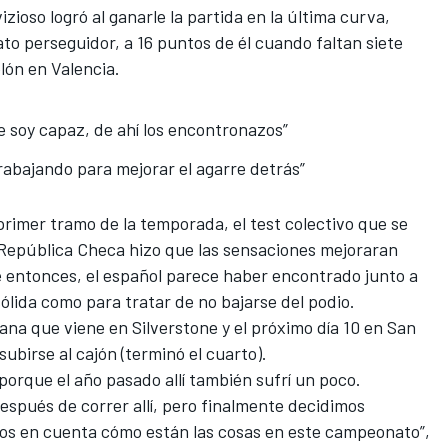
zioso logró al ganarle la partida en la última curva,
to perseguidor
, a 16 puntos de él cuando faltan siete
elón en Valencia.
e soy capaz, de ahí los encontronazos”
rabajando para mejorar el agarre detrás”
rimer tramo de la temporada, el test colectivo que se
a República Checa hizo que las sensaciones mejoraran
 entonces, el español parece haber encontrado junto a
sólida como
para tratar de no bajarse del podio
.
ana que viene en Silverstone
y el próximo día 10 en San
ubirse al cajón (terminó el cuarto).
porque el año pasado allí también sufrí un poco.
después de correr allí, pero finalmente decidimos
os en cuenta cómo están las cosas en este campeonato”,