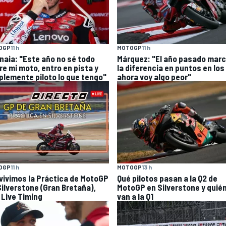
OGP
11 h
MOTOGP
11 h
naia: "Este año no sé todo
Márquez: "El año pasado mar
re mi moto, entro en pista y
la diferencia en puntos en los
plemente piloto lo que tengo"
ahora voy algo peor"
OGP
11 h
MOTOGP
13 h
 vivimos la Práctica de MotoGP
Qué pilotos pasan a la Q2 de
Silverstone (Gran Bretaña),
MotoGP en Silverstone y quié
 Live Timing
van a la Q1