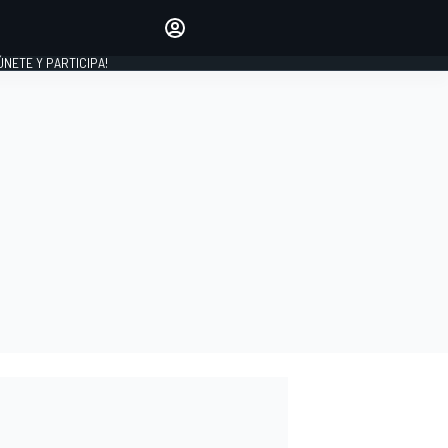
Haz que tu voz se escuche
comentando los artículos
 ÚNETE Y PARTICIPA!
INICIAR SESIÓN
EDICIÓN
ESPAÑA