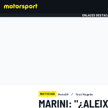
ENLACES DESTAC
FÓRMULA 1
MOTOG
NOTICIAS
MotoGP
Test Mugello
MARINI: "¿ALEI