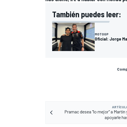
También puedes leer:
MOTOGP
Oficial: Jorge M
Compa
ARTÍCUL
Pramac desea "lo mejor" a Martín
apoyarle has