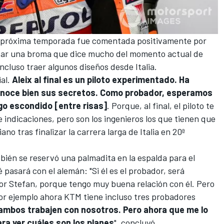
 la próxima temporada fue comentada positivamente por
apar una broma que dice mucho del momento actual de
incluso traer algunos diseños desde Italia.
ial.
Aleix al final es un piloto experimentado. Ha
onoce bien sus secretos. Como probador, esperamos
lgo escondido [entre risas]
. Porque, al final, el piloto te
 indicaciones, pero son los ingenieros los que tienen que
liano tras finalizar la carrera larga de Italia en 20ª
mbién se reservó una palmadita en la espalda para el
 pasará con el alemán: "Si él es el probador, será
 por Stefan, porque tengo muy buena relación con él. Pero
or ejemplo ahora KTM tiene incluso tres probadores
ambos trabajen con nosotros. Pero ahora que me lo
ara ver cuáles son los planes
", concluyó.