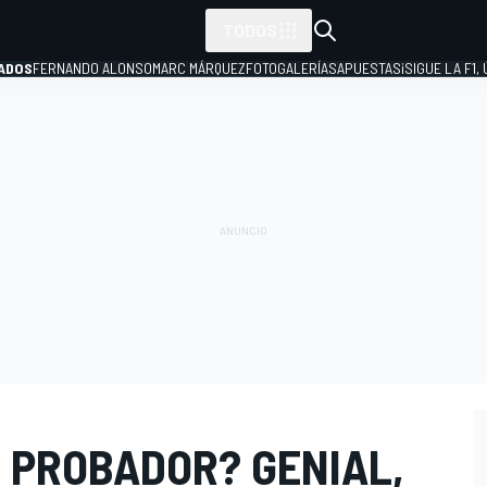
TODOS
ADOS
FERNANDO ALONSO
MARC MÁRQUEZ
FOTOGALERÍAS
APUESTAS
¡SIGUE LA F1,
P
X PROBADOR? GENIAL,