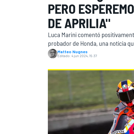
PERO ESPEREMO
INDYCAR
WRC
DE APRILIA"
Luca Marini comentó positivamente
probador de Honda, una noticia q
Matteo Nugnes
Editado:
4 jun 2024, 15:37
WEC
FÓRMULA E