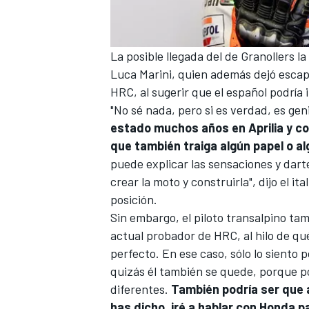
La posible llegada del de Granollers
Luca Mar
ini, quien además dejó esc
HRC, al sugerir que el español podría 
"No sé nada, pero si es verdad, es gen
estado muchos años en Aprilia y c
que también traiga algún papel o a
puede explicar las sensaciones y darte
crear la moto y construirla", dijo el ita
posición.
Sin embargo, el piloto transalpino ta
actual probador de HRC, al hilo de qué
perfecto. En ese caso, sólo lo siento
quizás él también se quede, porque p
diferentes.
También podría ser que 
has dicho, iré a hablar con Honda p