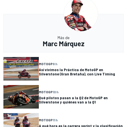
Más de
Marc Márquez
MOTOGP
8 h
Así vivimos la Práctica de MotoGP en
Silverstone (Gran Bretaña), con Live Timing
MOTOGP
10 h
Qué pilotos pasan a la Q2 de MotoGP en
Silverstone y quiénes van a la Q1
MOTOGP
11 h
A qué hora es la carrera sprint y la clasificación