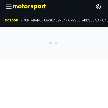
MOTOGP
PORTADA
NOTICIAS
CALENDARIO
RESULTADOS
CLASIFICA