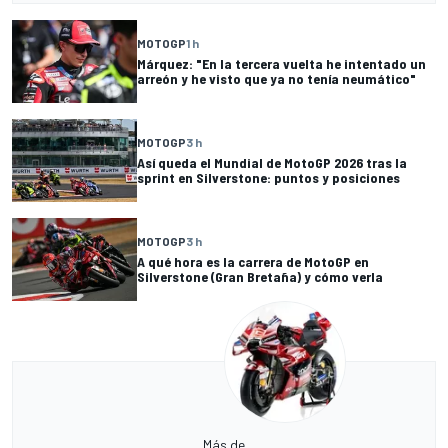
MOTOGP
1 h
Márquez: "En la tercera vuelta he intentado un
arreón y he visto que ya no tenía neumático"
MOTOGP
3 h
Así queda el Mundial de MotoGP 2026 tras la
sprint en Silverstone: puntos y posiciones
MOTOGP
3 h
A qué hora es la carrera de MotoGP en
Silverstone (Gran Bretaña) y cómo verla
Más de