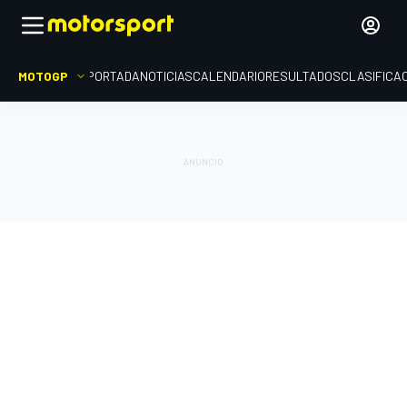
MOTOGP
PORTADA
NOTICIAS
CALENDARIO
RESULTADOS
CLASIFICA