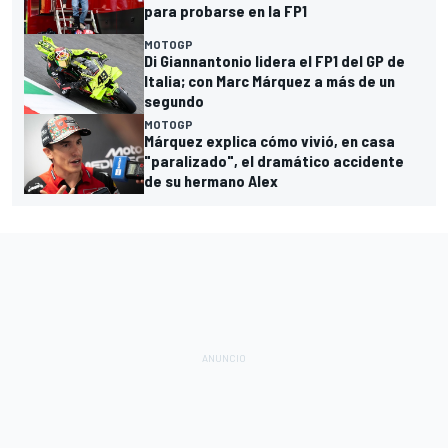
para probarse en la FP1
MOTOGP
Di Giannantonio lidera el FP1 del GP de
Italia; con Marc Márquez a más de un
segundo
MOTOGP
Márquez explica cómo vivió, en casa
"paralizado", el dramático accidente
de su hermano Alex