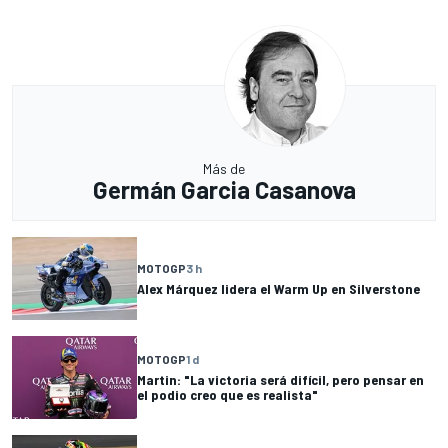
Más de
Germán Garcia Casanova
MOTOGP
3 h
Alex Márquez lidera el Warm Up en Silverstone
MOTOGP
1 d
Martin: "La victoria será difícil, pero pensar en
el podio creo que es realista"