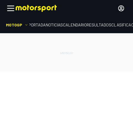
MOTOGP
PORTADA
NOTICIAS
CALENDARIO
RESULTADOS
CLASIFICA