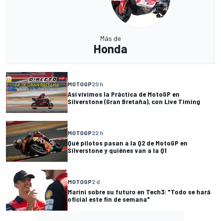
Más de
Honda
MOTOGP
20 h
Así vivimos la Práctica de MotoGP en
Silverstone (Gran Bretaña), con Live Timing
MOTOGP
22 h
Qué pilotos pasan a la Q2 de MotoGP en
Silverstone y quiénes van a la Q1
MOTOGP
2 d
Marini sobre su futuro en Tech3: "Todo se hará
oficial este fin de semana"