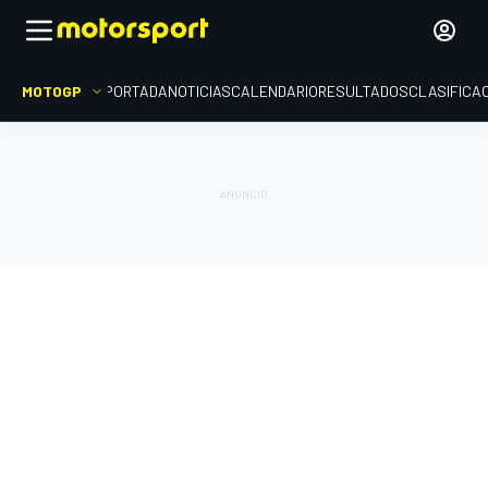
MOTOGP
PORTADA
NOTICIAS
CALENDARIO
RESULTADOS
CLASIFICA