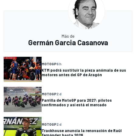
Más de
Germán Garcia Casanova
MOTOGP
6 h
KTM podrá sustituir la pieza anómala de sus
motores antes del GP de Aragón
MOTOGP
2 d
Parrilla de MotoGP para 2027: pilotos
confirmados y así está el mercado
MOTOGP
2 d
Trackhouse anuncia la renovación de Raúl
Fernández hasta 2028