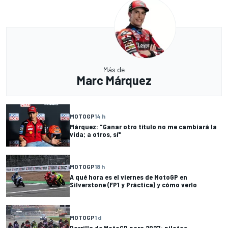
Más de
Marc Márquez
MOTOGP
14 h
Márquez: "Ganar otro título no me cambiará la
vida; a otros, sí"
MOTOGP
18 h
A qué hora es el viernes de MotoGP en
Silverstone (FP1 y Práctica) y cómo verlo
MOTOGP
1 d
Parrilla de MotoGP para 2027: pilotos