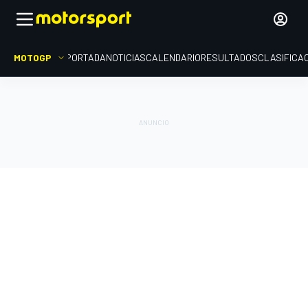
MOTOGP
PORTADA
NOTICIAS
CALENDARIO
RESULTADOS
CLASIFICA