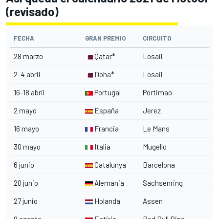
(revisado)
FECHA
GRAN PREMIO
CIRCUITO
28 marzo
Qatar*
Losail
2-4 abril
Doha*
Losail
16-18 abril
Portugal
Portimao
2 mayo
España
Jerez
16 mayo
Francia
Le Mans
30 mayo
Italia
Mugello
6 junio
Catalunya
Barcelona
20 junio
Alemania
Sachsenring
27 junio
Holanda
Assen
8 agosto
Estiria
Red Bull Ring