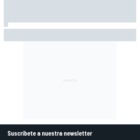
Acosta: "No esperaba nada y terminar quinto es para
darse con un canto en los dientes"
Suscríbete a nuestra newsletter