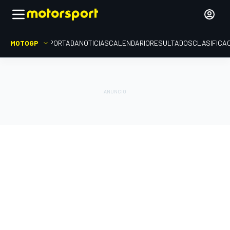
MOTOGP
PORTADA
NOTICIAS
CALENDARIO
RESULTADOS
CLASIFICA