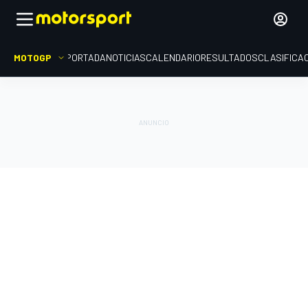
MOTOGP
PORTADA
NOTICIAS
CALENDARIO
RESULTADOS
CLASIFICA