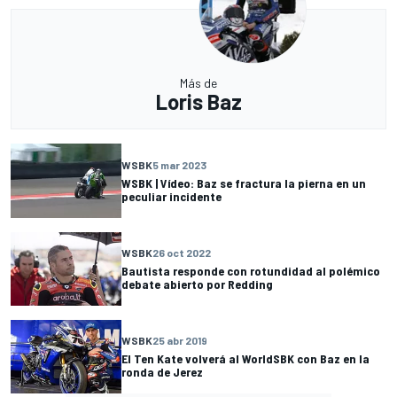
Más de
Loris Baz
WSBK
5 mar 2023
WSBK | Vídeo: Baz se fractura la pierna en un
peculiar incidente
WSBK
26 oct 2022
Bautista responde con rotundidad al polémico
debate abierto por Redding
WSBK
25 abr 2019
El Ten Kate volverá al WorldSBK con Baz en la
ronda de Jerez