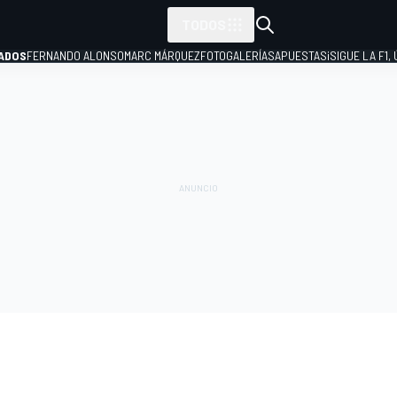
TODOS
ADOS
FERNANDO ALONSO
MARC MÁRQUEZ
FOTOGALERÍAS
APUESTAS
¡SIGUE LA F1,
P