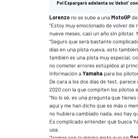
Pol Espargaró adelanta su ‘debut’ co
Lorenzo
no se sube a una
MotoGP
de
“Estoy muy emocionado de volver de n
nueve meses, casi un año sin pilotar.
“Seguro que será bastante complicad
días en una pista nueva, esto también
también es una pista muy especial, c
no cometer errores estúpidos al princ
información a
Yamaha
para los piloto
De cara a los dos días de test, parece
MÁS CATEGORÍAS
2020 con la que compiten los pilotos 
“No lo sé, es una pregunta que tienes
aquí y me han dicho que
es más o men
no hubiera cambiado nada, eso hay q
Es complicado entender qué busca Ya
usa.
“Iremos con la misma moto que en
Se