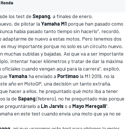
n Honda
sde los test de
Sepang
, a finales de enero.
uevo, de pilotar la
Yamaha M1
porque han pasado como
 Nunca había pasado tanto tiempo sin hacerlo”, recordó.
o adaptarme de nuevo a estas motos. Pero tenemos dos
 es muy importante porque no solo es un circuito nuevo,
on muchas subidas y bajadas. Así que va a ser importante
ipio, intentar hacer kilómetros y tratar de dar la máxima
s oficiales cuando vengan aquí para la carrera”, explicó.
 que
Yamaha
ha enviado a
Portimao
la M1 2019, no la
este año en MotoGP, una decisión un tanto extraña.
 que hacer a ellos, he preguntado qué moto iba a tener
os la de
Sapang
(febrero)
, no he preguntado más porque
ue preguntárselo a
Lin Jarvis
o a
Mayo Meregalli
”.
maha en este test cuando envía una moto que ya no se
pang
, así que usaremos este test para obtener la mejor