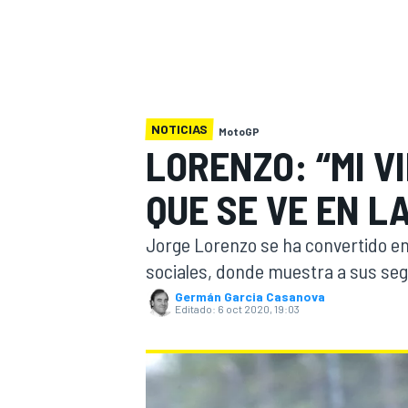
INDYCAR
WRC
NOTICIAS
MotoGP
LORENZO: “MI V
QUE SE VE EN L
Jorge Lorenzo se ha convertido en 
sociales, donde muestra a sus seg
Germán Garcia Casanova
Editado:
6 oct 2020, 19:03
WEC
FÓRMULA E