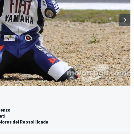
renzo
ati
olores del Repsol Honda