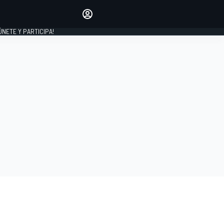
Haz que tu voz se escuche
comentando los artículos
 ÚNETE Y PARTICIPA!
INICIAR SESIÓN
EDICIÓN
ESPAÑA