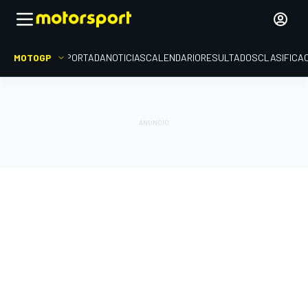
MOTOGP
PORTADA
NOTICIAS
CALENDARIO
RESULTADOS
CLASIFICA