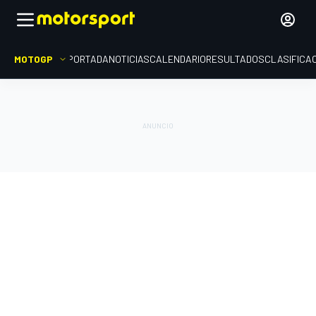
MOTOGP
PORTADA
NOTICIAS
CALENDARIO
RESULTADOS
CLASIFICA