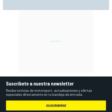
MotoGP en DIRECTO: sigue la carrera sprint en Silverstone
con Live Timing
Suscríbete a nuestra newsletter
Recibe noticias de motorsport, actualizaciones y ofertas
especiales directamente en tu bandeja de entrada.
SUSCRIBIRSE