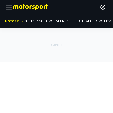
MOTOGP
PORTADA
NOTICIAS
CALENDARIO
RESULTADOS
CLASIFICA