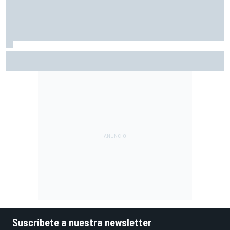
Así queda el Mundial de MotoGP 2026 tras la sprint en
Silverstone: puntos y posiciones
Suscríbete a nuestra newsletter