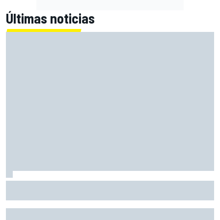
Últimas noticias
Bezzecchi: "Me siento muy feliz por este podio, pero estoy
mal físicamente, preocupado"