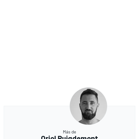
Más de
Oriol Puigdemont