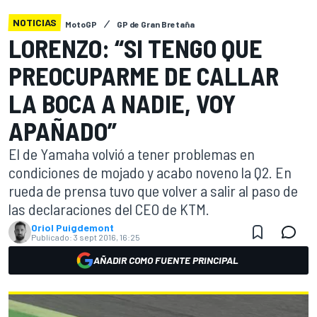
NOTICIAS
MotoGP
GP de Gran Bretaña
LORENZO: “SI TENGO QUE
PREOCUPARME DE CALLAR
LA BOCA A NADIE, VOY
APAÑADO”
El de Yamaha volvió a tener problemas en
condiciones de mojado y acabo noveno la Q2. En
rueda de prensa tuvo que volver a salir al paso de
las declaraciones del CEO de KTM.
Oriol Puigdemont
Publicado:
3 sept 2016, 16:25
AÑADIR COMO FUENTE PRINCIPAL