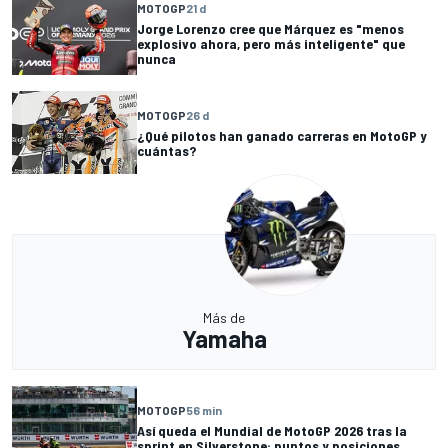
MOTOGP
21 d
Jorge Lorenzo cree que Márquez es "menos
explosivo ahora, pero más inteligente" que
nunca
MOTOGP
26 d
¿Qué pilotos han ganado carreras en MotoGP y
cuántas?
Más de
Yamaha
MOTOGP
56 min
Así queda el Mundial de MotoGP 2026 tras la
sprint en Silverstone: puntos y posiciones