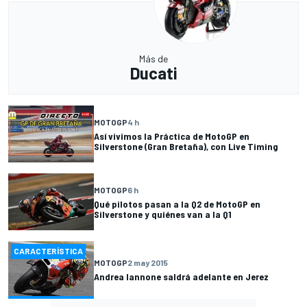
Más de
Ducati
MOTOGP
4 h
Así vivimos la Práctica de MotoGP en
Silverstone (Gran Bretaña), con Live Timing
MOTOGP
6 h
Qué pilotos pasan a la Q2 de MotoGP en
Silverstone y quiénes van a la Q1
CARACTERÍSTICA
MOTOGP
2 may 2015
Andrea Iannone saldrá adelante en Jerez