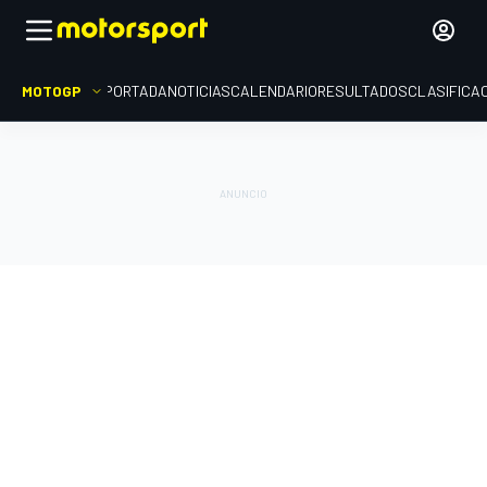
MOTOGP
PORTADA
NOTICIAS
CALENDARIO
RESULTADOS
CLASIFICA