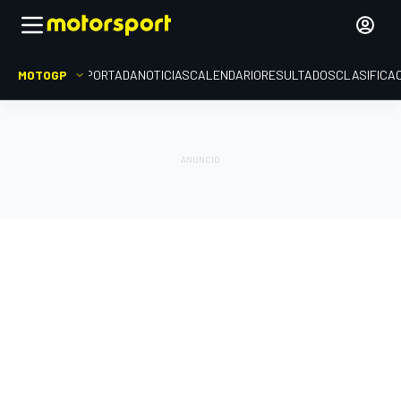
MOTOGP
PORTADA
NOTICIAS
CALENDARIO
RESULTADOS
CLASIFICA