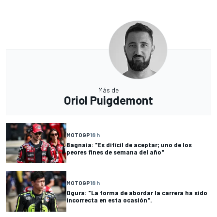
Más de
Oriol Puigdemont
MOTOGP
18 h
Bagnaia: "Es difícil de aceptar; uno de los
peores fines de semana del año"
MOTOGP
18 h
Ogura: "La forma de abordar la carrera ha sido
incorrecta en esta ocasión".